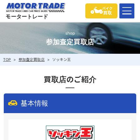
バイク
買取
モータートレード
shop
参加査定買取店
TOP
>
参加査定買取店
>
ソッキン王
買取店のご紹介
基本情報