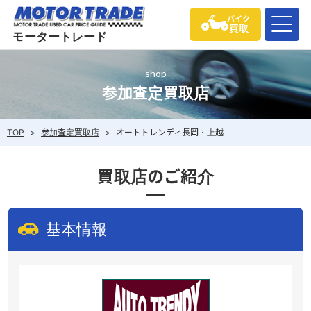
バイク
買取
モータートレード
shop
参加査定買取店
TOP
>
参加査定買取店
>
オートトレンディ長岡・上越
買取店のご紹介
基本情報