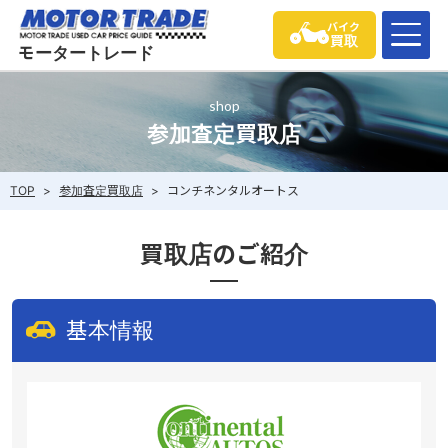
バイク
買取
モータートレード
shop
参加査定買取店
TOP
>
参加査定買取店
>
コンチネンタルオートス
買取店のご紹介
基本情報