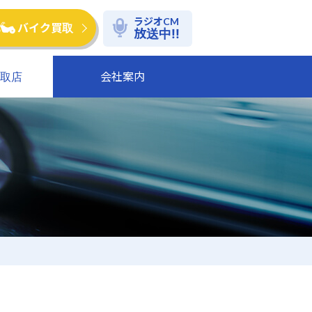
ラジオ
CM
バイク買取
放送中!!
取店
会社案内