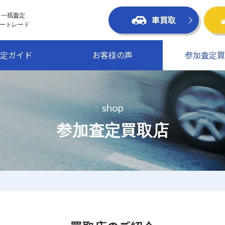
 一括査定
車買取
ートレード
定ガイド
お客様の声
参加査定買
shop
参加査定買取店