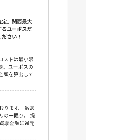
査定。関西最大
するユーポスだ
ください！
コストは最小限
映。ユーポスの
金額を算出して
おります。 数あ
んの一握り。 提
は買取金額に還元