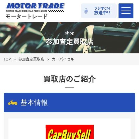
ラジオ
CM
放送中!!
モータートレード
shop
参加査定買取店
TOP
>
参加査定買取店
>
カーバイセル
買取店のご紹介
基本情報