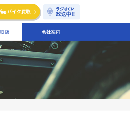
ラジオ
CM
バイク買取
放送中!!
取店
会社案内