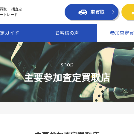
買取 一括査定
車買取
ートレード
定ガイド
お客様の声
参加査定買
shop
主要参加査定買取店